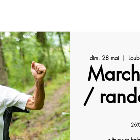
IPTIONS
ÉCOLOGIE
SPONSORS
BÉNÉVOLES
ANIM
dim. 28 mai
  |  
Loub
March
/ rand
26%
« Pour une bala