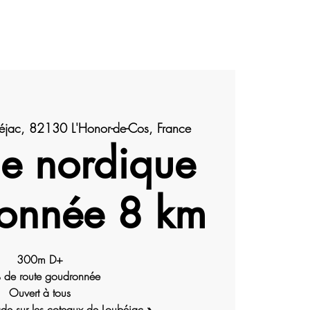
ATIONS
PHOTOS
RÉSULTATS
éjac, 82130 L'Honor-de-Cos, France
e nordique
onnée 8 km
300m D+
 de route goudronnée
Ouvert à tous
de sur les coteaux de Loubéjac »