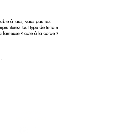
sible à tous, vous pourrez
runterez tout type de terrain
la fameuse « côte à la corde »
.
Restez
en contact