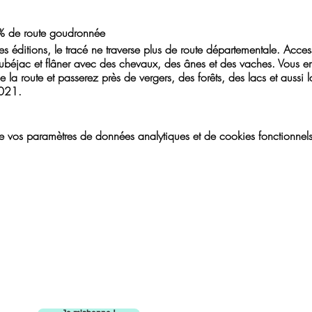
% de route goudronnée
s éditions, le tracé ne traverse plus de route départementale. Acces
ubéjac et flâner avec des chevaux, des ânes et des vaches. Vous emp
la route et passerez près de vergers, des forêts, des lacs et aussi 
2021.
vos paramètres de données analytiques et de cookies fonctionnels
Suivez l'actualité du Trail du Lou !
E-mail