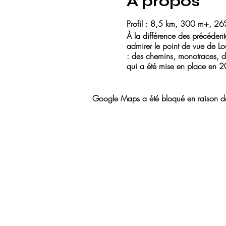
À propos
Profil : 8,5 km, 300 m+, 26
À la différence des précédente
admirer le point de vue de Lo
: des chemins, monotraces, de 
qui a été mise en place en 
Google Maps a été bloqué en raison de 
Contactez-nous !
traildulou@gmail.com
06 44 23 04 64
06 22 60 02 80