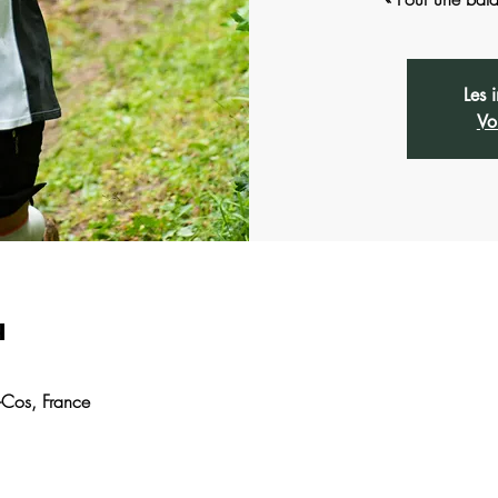
Les 
Vo
u
-Cos, France