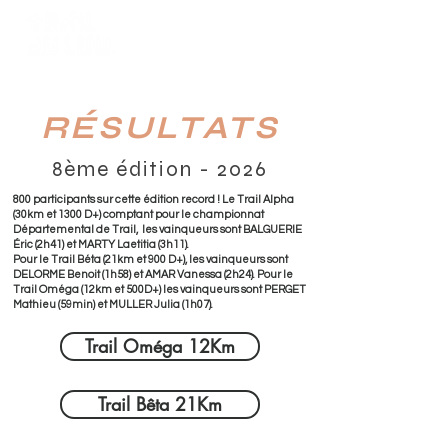
RÉSULTATS
8ème édition - 2026
800 participants sur cette édition record ! Le Trail Alpha
(30km et 1300 D+) comptant pour le championnat
Départemental de Trail, les vainqueurs sont BALGUERIE
Éric (2h41) et MARTY Laetitia (3h11).
Pour le Trail Béta (21km et 900 D+), les vainqueurs sont
DELORME Benoit (1h58) et AMAR Vanessa (2h24). Pour le
Trail Oméga (12km et 500D+) les vainqueurs sont PERGET
Mathieu (59min) et MULLER Julia (1h07).
Trail Oméga 12Km
Trail Bêta 21Km