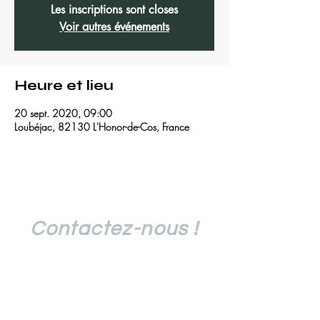
Les inscriptions sont closes
Voir autres événements
Heure et lieu
20 sept. 2020, 09:00
Loubéjac, 82130 L'Honor-de-Cos, France
Contactez-nous !
traildulou@gmail.com
06 44 23 04 64
06 22 60 02 80
Suivez l'actualité du Trail du Lou !