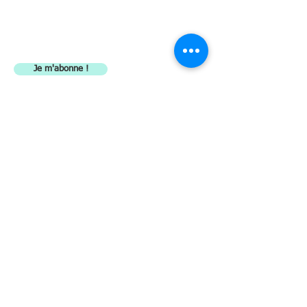
E-mail
Je m'abonne !
Restez
en contact
REGLEMENT
Départ de la course
131 chemin de Biscardel - 82130
L'Honor de Cos