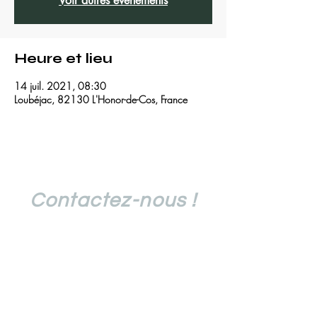
Voir autres événements
Heure et lieu
14 juil. 2021, 08:30
Loubéjac, 82130 L'Honor-de-Cos, France
Contactez-nous !
traildulou@gmail.com
06 44 23 04 64
06 22 60 02 80
Suivez l'actualité du Trail du Lou !
E-mail