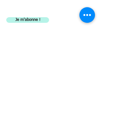
Je m'abonne !
Restez
en contact
REGLEMENT
Départ de la course
131 chemin de Biscardel - 82130
L'Honor de Cos
Yvonne & Pierrette
© 2025 by