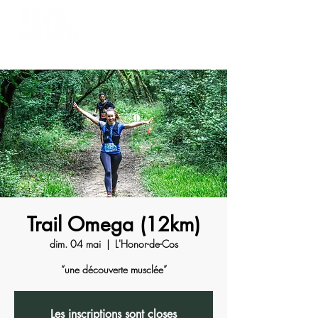
Trail Omega (12km)
dim. 04 mai
  |  
L'Honor-de-Cos
“une découverte musclée”
Les inscriptions sont closes