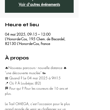
Voir d'autres événements
Heure et lieu
04 mai 2025, 09:15 – 12:00
L'Honor-de-Cos, 195 Chem. de Biscardel,
82130 L'Honor-de-Cos, France
À propos
🔥Nouveau parcours - nouvelle distance 🔥
“une découverte musclée” 👟
📅 Quand ? Le 04 mai 2025 à 9H15
📍 Où ? À Loubéjac (82)
🏁 Pour qui ? Pour les coureurs de 16 ans et 
plus.
Le Trail OMEGA, c'est l’occasion pour le plus 
grand monde de venir se challenger sur un 