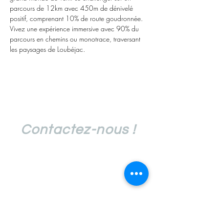
parcours de 12km avec 450m de dénivelé 
positif, comprenant 10% de route goudronnée. 
Vivez une expérience immersive avec 90% du 
parcours en chemins ou monotrace, traversant 
les paysages de Loubéjac.
Contactez-nous !
traildulou@gmail.com
06 44 23 04 64
06 22 60 02 80
Suivez l'actualité du Trail du Lou !
E-mail